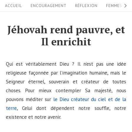
S
S
ACCUEIL
ENCOURAGEMENT
RÉFLEXION
FEMMES
i
k
i
t
Jéhovah rend pauvre, et
p
e
Il enrichit
t
N
o
a
c
v
Qui est véritablement Dieu ? Il n’est pas une idée
o
i
religieuse façonnée par l’imagination humaine, mais le
n
Seigneur éternel, souverain et créateur de toutes
g
t
choses. Pour mieux contempler Sa majesté, nous
a
e
pouvons méditer sur
le Dieu créateur du ciel et de la
n
t
terre
, Celui dont dépendent notre souffle, notre
t
i
existence et notre avenir.
o