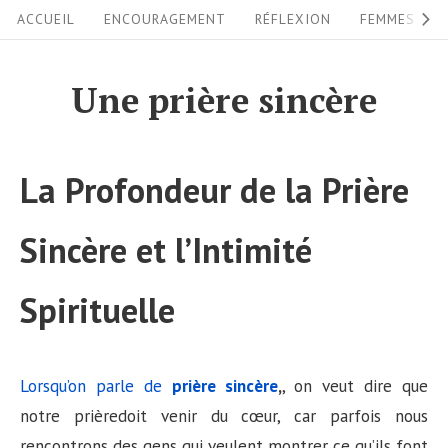
S
S
ACCUEIL
ENCOURAGEMENT
RÉFLEXION
FEMMES
i
k
i
t
Une prière sincère
p
e
t
N
o
a
La Profondeur de la Prière
c
v
o
Sincère et l’Intimité
i
n
g
t
Spirituelle
a
e
n
t
t
i
Lorsqu’on parle de
prière sincère
,
, on veut dire que
notre prièredoit venir du cœur, car parfois nous
o
rencontrons des gens qui veulent montrer ce qu’ils font