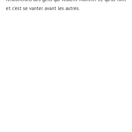
n
et c’est se vanter avant les autres.