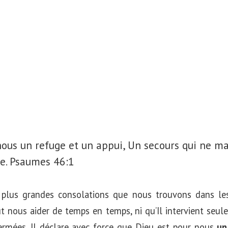
nous un refuge et un appui, Un secours qui ne m
e.
Psaumes 46:1
 plus grandes consolations que nous trouvons dans les 
 nous aider de temps en temps, ni qu’Il intervient seul
rmées. Il déclare avec force que Dieu est pour nous
un