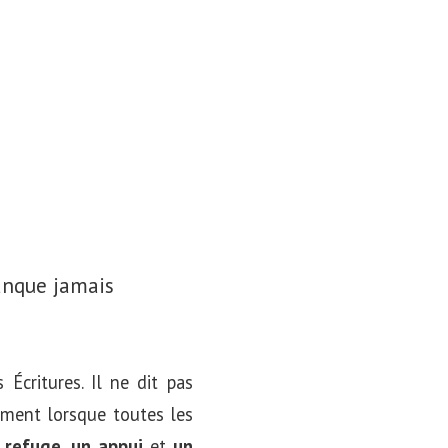
anque jamais
Écritures. Il ne dit pas
ement lorsque toutes les
 refuge
,
un appui
et
un