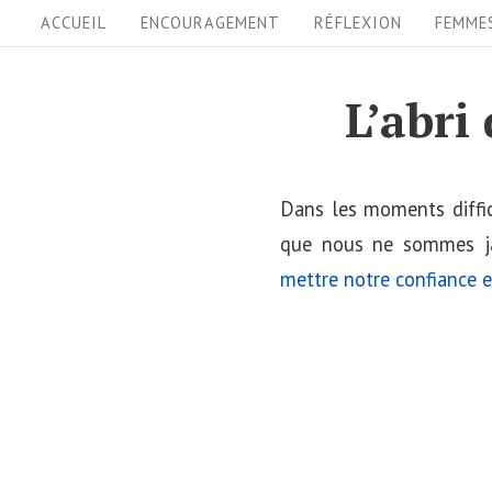
S
S
ACCUEIL
ENCOURAGEMENT
RÉFLEXION
FEMME
i
k
i
t
L’abri
p
e
t
N
o
Dans les moments diffici
a
c
que nous ne sommes ja
v
o
mettre notre confiance 
i
n
t
g
e
a
n
t
t
i