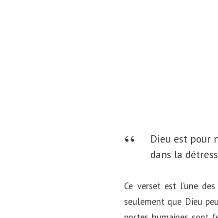
o
n
Dieu est pour 
dans la détress
Ce verset est l’une des
seulement que Dieu peut
portes humaines sont fe