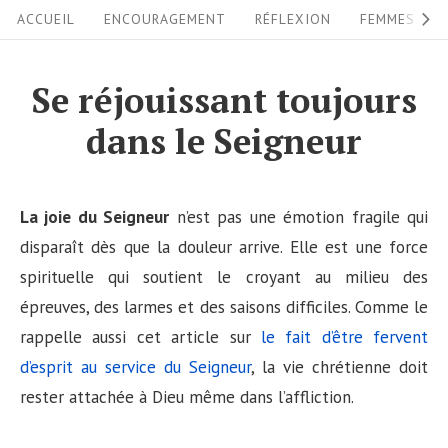
S
S
ACCUEIL
ENCOURAGEMENT
RÉFLEXION
FEMMES
i
k
i
t
Se réjouissant toujours
p
e
dans le Seigneur
t
N
o
a
c
v
La joie du Seigneur
n’est pas une émotion fragile qui
o
i
disparaît dès que la douleur arrive. Elle est une force
n
spirituelle qui soutient le croyant au milieu des
g
t
épreuves, des larmes et des saisons difficiles. Comme le
a
e
rappelle aussi cet article sur
le fait d’être fervent
n
t
d’esprit au service du Seigneur
, la vie chrétienne doit
t
i
rester attachée à Dieu même dans l’affliction.
o