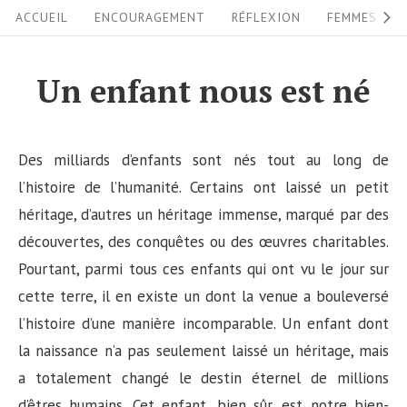
S
S
ACCUEIL
ENCOURAGEMENT
RÉFLEXION
FEMMES
i
k
i
t
Un enfant nous est né
p
e
t
N
o
Des milliards d’enfants sont nés tout au long de
a
c
l’histoire de l’humanité. Certains ont laissé un petit
v
o
héritage, d’autres un héritage immense, marqué par des
i
n
découvertes, des conquêtes ou des œuvres charitables.
g
t
Pourtant, parmi tous ces enfants qui ont vu le jour sur
a
e
cette terre, il en existe un dont la venue a bouleversé
n
t
l’histoire d’une manière incomparable. Un enfant dont
t
i
la naissance n’a pas seulement laissé un héritage, mais
a totalement changé le destin éternel de millions
o
d’êtres humains. Cet enfant, bien sûr, est notre bien-