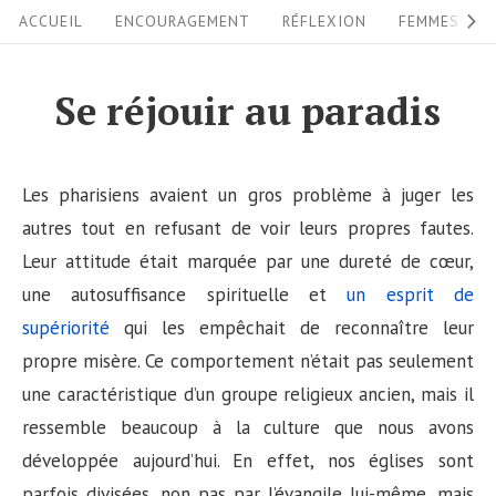
S
S
ACCUEIL
ENCOURAGEMENT
RÉFLEXION
FEMMES
i
k
i
t
Se réjouir au paradis
p
e
t
N
o
Les pharisiens avaient un gros problème à juger les
a
c
autres tout en refusant de voir leurs propres fautes.
v
o
Leur attitude était marquée par une dureté de cœur,
i
n
une autosuffisance spirituelle et
un esprit de
g
t
supériorité
qui les empêchait de reconnaître leur
a
e
propre misère. Ce comportement n’était pas seulement
n
t
une caractéristique d’un groupe religieux ancien, mais il
t
i
ressemble beaucoup à la culture que nous avons
développée aujourd’hui. En effet, nos églises sont
o
parfois divisées, non pas par l’évangile lui-même, mais