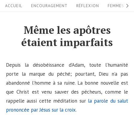
S
S
ACCUEIL
ENCOURAGEMENT
RÉFLEXION
FEMMES
i
k
i
t
Même les apôtres
p
e
étaient imparfaits
t
N
o
a
c
v
Depuis la désobéissance d’Adam, toute l’humanité
o
i
porte la marque du péché; pourtant, Dieu n’a pas
n
abandonné l’homme à sa ruine. La bonne nouvelle est
g
t
que Christ est venu sauver des pécheurs, comme le
a
e
rappelle aussi cette méditation sur
la parole du salut
n
t
prononcée par Jésus sur la croix
.
t
i
o