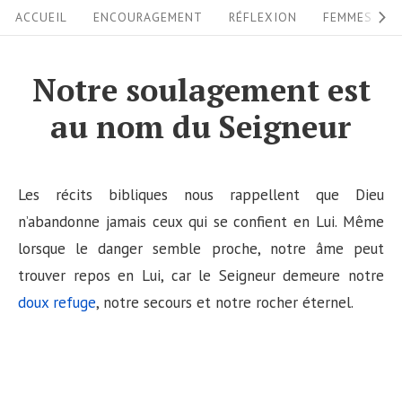
S
S
ACCUEIL
ENCOURAGEMENT
RÉFLEXION
FEMMES
i
k
i
t
Notre soulagement est
p
e
au nom du Seigneur
t
N
o
a
c
v
Les récits bibliques nous rappellent que Dieu
o
i
n’abandonne jamais ceux qui se confient en Lui. Même
n
lorsque le danger semble proche, notre âme peut
g
t
trouver repos en Lui, car le Seigneur demeure notre
a
e
doux refuge
, notre secours et notre rocher éternel.
n
t
t
i
o