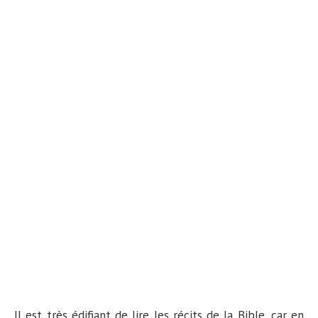
n
Il est très édifiant de lire les récits de la Bible, car en