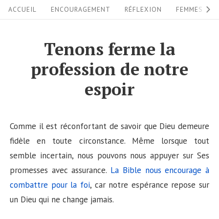
S
S
ACCUEIL
ENCOURAGEMENT
RÉFLEXION
FEMMES
i
k
i
t
Tenons ferme la
p
e
profession de notre
t
N
o
espoir
a
c
v
o
i
n
Comme il est réconfortant de savoir que Dieu demeure
g
t
fidèle en toute circonstance. Même lorsque tout
a
e
semble incertain, nous pouvons nous appuyer sur Ses
n
promesses avec assurance.
La Bible nous encourage à
t
t
combattre pour la foi
, car notre espérance repose sur
i
un Dieu qui ne change jamais.
o