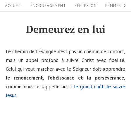
S
S
ACCUEIL
ENCOURAGEMENT
RÉFLEXION
FEMMES
i
k
i
t
Demeurez en lui
p
e
t
N
o
Le chemin de l’Évangile n’est pas un chemin de confort,
a
c
mais un appel profond à suivre Christ avec fidélité.
v
o
Celui qui veut marcher avec le Seigneur doit apprendre
i
n
le renoncement, l’obéissance et la persévérance
,
g
t
comme nous le rappelle aussi
le grand coût de suivre
a
e
Jésus
.
n
t
t
i
o