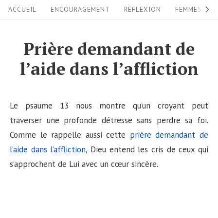
S
S
ACCUEIL
ENCOURAGEMENT
RÉFLEXION
FEMMES
i
k
i
t
Prière demandant de
p
e
l’aide dans l’affliction
t
N
o
a
c
v
Le psaume 13 nous montre qu’un croyant peut
o
i
traverser une profonde détresse sans perdre sa foi.
n
Comme le rappelle aussi cette
prière demandant de
g
t
l’aide dans l’affliction
, Dieu entend les cris de ceux qui
a
e
s’approchent de Lui avec un cœur sincère.
n
t
t
i
o