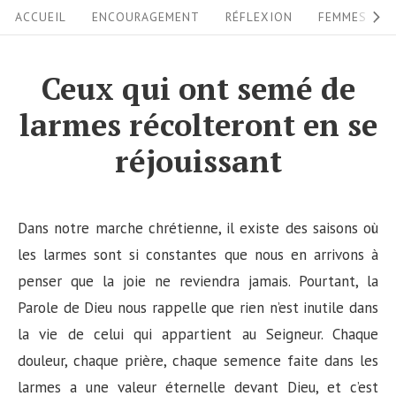
S
S
ACCUEIL
ENCOURAGEMENT
RÉFLEXION
FEMMES
i
k
i
t
Ceux qui ont semé de
p
e
larmes récolteront en se
t
N
o
réjouissant
a
c
v
o
i
n
Dans notre marche chrétienne, il existe des saisons où
g
t
les larmes sont si constantes que nous en arrivons à
a
e
penser que la joie ne reviendra jamais. Pourtant, la
n
Parole de Dieu nous rappelle que rien n’est inutile dans
t
t
la vie de celui qui appartient au Seigneur. Chaque
i
douleur, chaque prière, chaque semence faite dans les
o
larmes a une valeur éternelle devant Dieu, et c’est