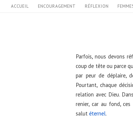
S
S
ACCUEIL
ENCOURAGEMENT
RÉFLEXION
FEMME
i
k
i
t
p
e
t
N
o
Parfois, nous devons réf
a
c
coup de tête ou parce que
v
o
par peur de déplaire, 
i
n
Pourtant, chaque décisi
t
g
relation avec Dieu. Dans
e
a
renier, car au fond, ce
n
t
salut
éternel
.
t
i