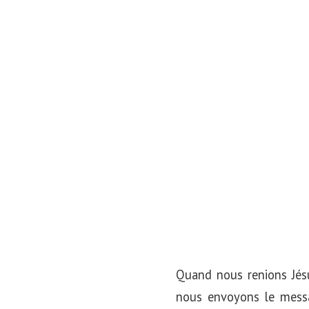
o
n
Quand nous renions Jésu
nous envoyons le messag