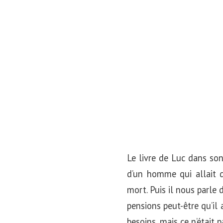
o
n
Le livre de Luc dans son
d’un homme qui allait d
mort. Puis il nous parle 
pensions peut-être qu’il
besoins, mais ce n’était p