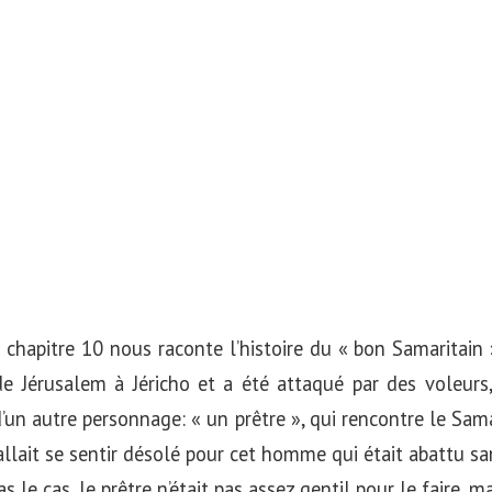
 chapitre 10 nous raconte l’histoire du « bon Samaritain ».
e Jérusalem à Jéricho et a été attaqué par des voleurs, 
d’un autre personnage: « un prêtre », qui rencontre le Sama
 allait se sentir désolé pour cet homme qui était abattu sa
as le cas, le prêtre n’était pas assez gentil pour le faire, m