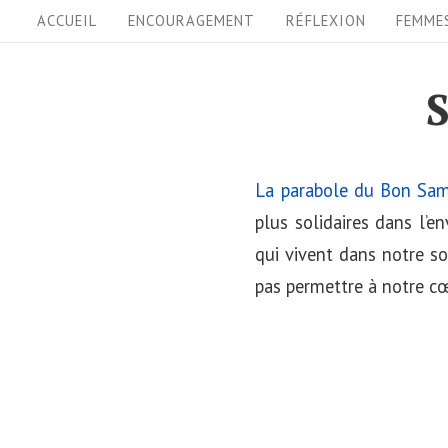
S
S
ACCUEIL
ENCOURAGEMENT
RÉFLEXION
FEMME
i
k
i
t
S
p
e
t
N
o
La parabole du Bon Sam
a
c
plus solidaires dans l’
v
o
qui vivent dans notre s
i
n
pas permettre à notre cœu
t
g
e
a
n
t
t
i