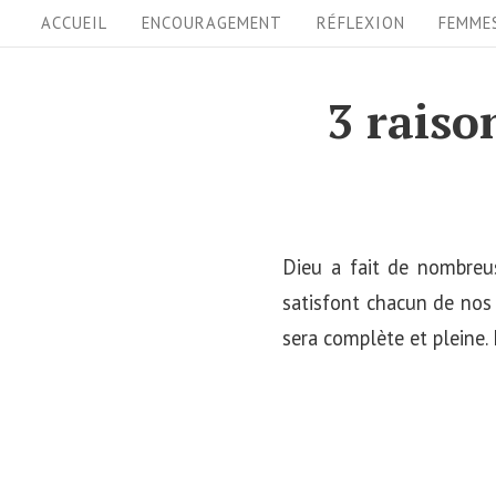
S
S
ACCUEIL
ENCOURAGEMENT
RÉFLEXION
FEMME
i
k
i
t
3 raiso
p
e
t
N
o
a
c
v
o
Dieu a fait de nombreu
i
n
satisfont chacun de nos 
t
sera complète et pleine. 
g
e
a
n
t
t
i