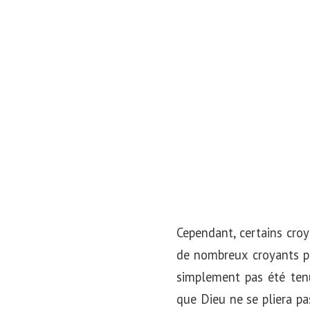
o
n
Cependant, certains cro
de nombreux croyants pe
simplement pas été tenu
que Dieu ne se pliera pa