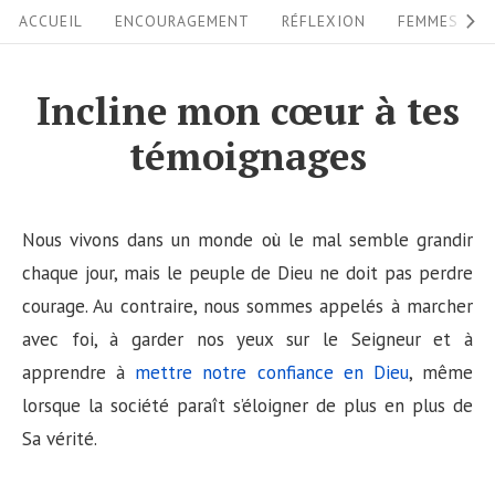
S
S
ACCUEIL
ENCOURAGEMENT
RÉFLEXION
FEMMES
i
k
i
t
Incline mon cœur à tes
p
e
témoignages
t
N
o
a
c
v
Nous vivons dans un monde où le mal semble grandir
o
i
chaque jour, mais le peuple de Dieu ne doit pas perdre
n
courage. Au contraire, nous sommes appelés à marcher
g
t
avec foi, à garder nos yeux sur le Seigneur et à
a
e
apprendre à
mettre notre confiance en Dieu
, même
n
t
lorsque la société paraît s’éloigner de plus en plus de
t
i
Sa vérité.
o