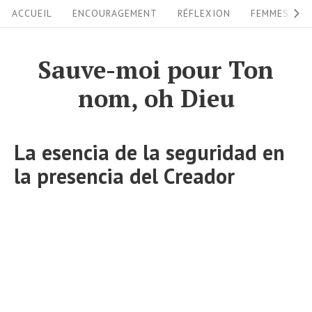
S
S
ACCUEIL
ENCOURAGEMENT
RÉFLEXION
FEMMES
i
k
i
t
Sauve-moi pour Ton
p
e
nom, oh Dieu
t
N
o
a
c
La esencia de la seguridad en
v
o
la presencia del Creador
i
n
g
t
a
e
n
t
t
i
o