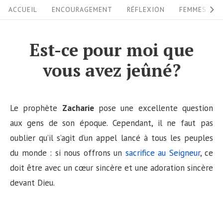
S
S
ACCUEIL
ENCOURAGEMENT
RÉFLEXION
FEMMES
i
k
i
t
Est-ce pour moi que
p
e
vous avez jeûné?
t
N
o
a
c
v
Le prophète
Zacharie
pose une excellente question
o
i
aux gens de son époque. Cependant, il ne faut pas
n
oublier qu’il s’agit d’un appel lancé à tous les peuples
g
t
du monde : si nous offrons un
sacrifice au Seigneur
, ce
a
e
doit être avec un cœur sincère et une adoration sincère
n
t
devant Dieu.
t
i
o