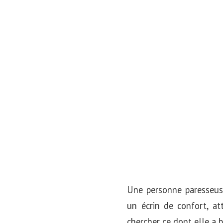
o
n
Une personne paresseuse
un écrin de confort, at
chercher ce dont elle a b