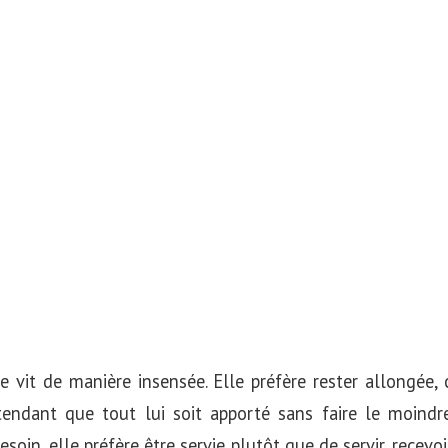
 vit de manière insensée. Elle préfère rester allongé
tendant que tout lui soit apporté sans faire le moindre
esoin, elle préfère être servie plutôt que de servir, recevoi