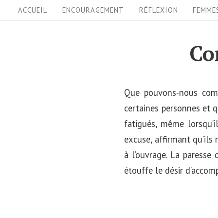
S
S
ACCUEIL
ENCOURAGEMENT
RÉFLEXION
FEMME
i
k
i
t
Co
p
e
t
N
o
Que pouvons-nous comp
a
c
certaines personnes et q
v
o
fatigués, même lorsqu’il
i
n
excuse, affirmant qu’ils
t
g
à l’ouvrage. La paresse 
e
a
étouffe le désir d’accomp
n
t
t
i