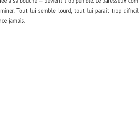
e à sa bouche — devient trop pénible. Le paresseux com
miner. Tout lui semble lourd, tout lui paraît trop diffic
ance jamais.