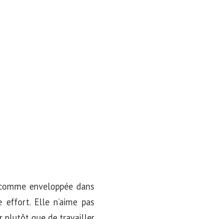
e, comme enveloppée dans
 effort. Elle n’aime pas
r plutôt que de travailler