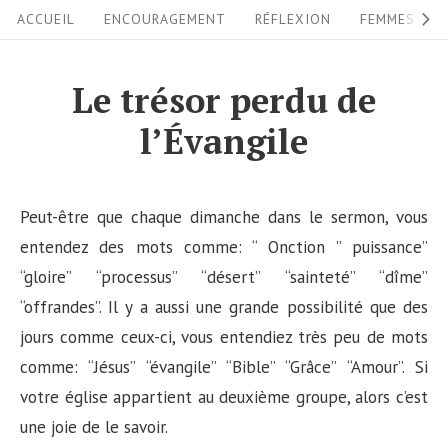
S
S
ACCUEIL
ENCOURAGEMENT
RÉFLEXION
FEMMES
i
k
i
t
Le trésor perdu de
p
e
l’Évangile
t
N
o
a
c
v
Peut-être que chaque dimanche dans le sermon, vous
o
i
entendez des mots comme: “ Onction ” puissance”
n
“gloire” “processus” “désert” “sainteté” “dîme”
g
t
“offrandes”. Il y a aussi une grande possibilité que des
a
e
jours comme ceux-ci, vous entendiez très peu de mots
n
t
comme: “Jésus” “évangile” “Bible” “Grâce” “Amour”. Si
t
i
votre église appartient au deuxième groupe, alors c’est
o
une joie de le savoir.